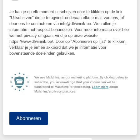
Je kan je op elk moment uitschrijven door te klikken op de link
"Uitschrijven" die je terugvindt onderaan elke e-mail van ons, of
door ons te contacteren via info@dfwinnik.be. We zullen je
informatie met respect behandelen. Voor meer informatie over hoe
we met privacy omgaan, vind je op onze website
https://www.dfwinnik.be/. Door op "Abonneren op lijst" te klikken,
verklaar je je ermee akkoord dat we je informatie voor
bovenstaande doeleinden gebruiken.
We use Mailchimp as our marketing platform. By clicking below to
subscribe, you acknowledge that your information will be
transferred to Mailchimp for processing.
Learn more
about
Mailchimp's privacy practices.